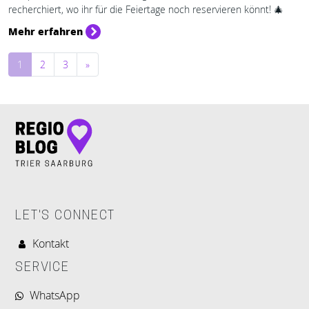
recherchiert, wo ihr für die Feiertage noch reservieren könnt! 🎄
Mehr erfahren
Beitragsnavigation
1
2
3
»
LET'S CONNECT
Kontakt
SERVICE
WhatsApp