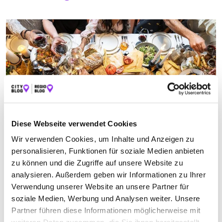
Diese Webseite verwendet Cookies
Wir verwenden Cookies, um Inhalte und Anzeigen zu
Essen & Trinken
personalisieren, Funktionen für soziale Medien anbieten
KULINARISCHE VIELFALT – TEIL 2: …
zu können und die Zugriffe auf unsere Website zu
Ihr esst gerne Türkisch, Indisch, Koratisch oder klassisch
analysieren. Außerdem geben wir Informationen zu Ihrer
Italienisch? Die Region rund um Trier bietet eine Vielzahl
Verwendung unserer Website an unsere Partner für
internationaler Restaurants. Die besten haben wir hier für euer
soziale Medien, Werbung und Analysen weiter. Unsere
kulinarisches Abenteuer gesammelt! 🌯
Partner führen diese Informationen möglicherweise mit
Mehr erfahren