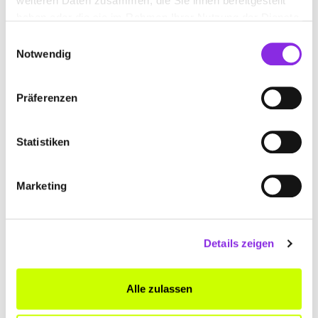
weiteren Daten zusammen, die Sie ihnen bereitgestellt
haben oder die sie im Rahmen Ihrer Nutzung der Dienste
gesammelt haben.
Einwilligungsauswahl
Notwendig
Präferenzen
Statistiken
Marketing
Essen & Trinken
KULINARISCHE VIELFALT – TEIL 1: …
Details zeigen
Ihr wollt dem Alltag entfliehen aber nicht direkt nach Griechenland
reisen? Kein Problem! Die kulinarische Vielfalt in der Region Trier-
Saarburg bringt die griechische Küche zu euch. Genießt
Alle zulassen
internationale Kulinarik! 🥗