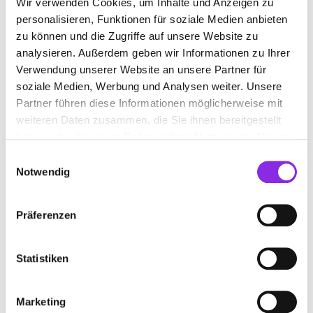
Wir verwenden Cookies, um Inhalte und Anzeigen zu
personalisieren, Funktionen für soziale Medien anbieten
zu können und die Zugriffe auf unsere Website zu
analysieren. Außerdem geben wir Informationen zu Ihrer
Verwendung unserer Website an unsere Partner für
soziale Medien, Werbung und Analysen weiter. Unsere
Partner führen diese Informationen möglicherweise mit
weiteren Daten zusammen, die Sie ihnen bereitgestellt
haben oder die sie im Rahmen Ihrer Nutzung der Dienste
gesammelt haben.
Einwilligungsauswahl
Notwendig
Beauty & Wellness
Präferenzen
WELLNESS PUR: DIE BESTEN DAY SPAS IN …
Ihr seid auf der Suche nach etwas Entspannung und einer kurzen
Statistiken
Auszeit vom Alltag? Wir haben hier für euch die Top 8 besten Day
Spa Angebote in Trier-Saarburg gesammelt! 🧖🏼‍♀️
Marketing
Mehr erfahren