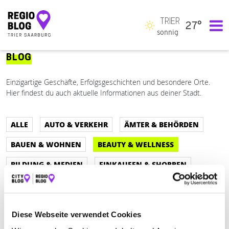
TRIER
27°
Hauptnavigation
sonnig
BLOG
Einzigartige Geschäfte, Erfolgsgeschichten und besondere Orte.
Hier findest du auch aktuelle Informationen aus deiner Stadt.
ALLE
AUTO & VERKEHR
ÄMTER & BEHÖRDEN
BAUEN & WOHNEN
BEAUTY & WELLNESS
BILDUNG & MEDIEN
EINKAUFEN & SHOPPEN
ESSEN & TRINKEN
RECHT & GELD
REISEN & ÜBERNACHTEN
Diese Webseite verwendet Cookies
SERVICE & DIENSTLEISTUNGEN
SPORT & FREIZEIT