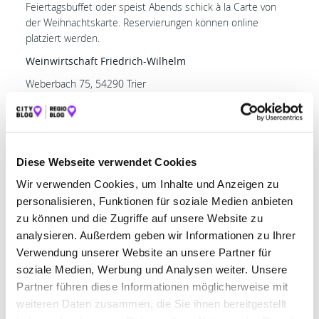
Feiertagsbuffet oder speist Abends schick à la Carte von
der Weihnachtskarte. Reservierungen können online
platziert werden.
Weinwirtschaft Friedrich-Wilhelm
Weberbach 75, 54290 Trier
Zur Website
Das Restaurant des Hotel
Eurener Hof
bietet am 25. und
26.12.25 je mittags und abends ein festliches 3-Gang Menü
Diese Webseite verwendet Cookies
inkl. Aperitif, Tischweinen und Digestif an. Kleine Gäste
wählen von der Kinderkarte und auch für vegetarische
Wir verwenden Cookies, um Inhalte und Anzeigen zu
Alternativen ist gesorgt, was das Weihnachtsmenü zur
personalisieren, Funktionen für soziale Medien anbieten
perfekten Familienfeier macht. Tickets können ab sofort an
zu können und die Zugriffe auf unsere Website zu
der Rezeption des Hotels erworben werden. Alle weiteren
analysieren. Außerdem geben wir Informationen zu Ihrer
Infos findet ihr auf der Website.
Verwendung unserer Website an unsere Partner für
Hotel Eurener Hof
soziale Medien, Werbung und Analysen weiter. Unsere
Partner führen diese Informationen möglicherweise mit
Eurener Str. 171, 54294 Trier
weiteren Daten zusammen, die Sie ihnen bereitgestellt