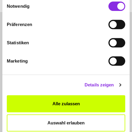
Einwilligungsauswahl
Notwendig
Präferenzen
Statistiken
LET'S CONNECT
Marketing
Kontakt
SERVICE
Details zeigen
WhatsApp
0800 0057425
Alle zulassen
FÜR UNTERNEHMER
Auswahl erlauben
Produkte & Lösungen