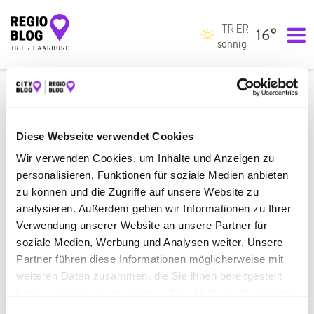
TRIER
16°
Hauptnavigation
sonnig
RECHTLICHE HINWEISE
Die Inhalte dieser Website wurden mit Sorgfalt zusammengestellt.
Diese Webseite verwendet Cookies
Für die Verfügbarkeit der Systeme sowie die Richtigkeit, Aktualität
Wir verwenden Cookies, um Inhalte und Anzeigen zu
und Vollständigkeit der Inhalte wird keine Gewähr übernommen.
personalisieren, Funktionen für soziale Medien anbieten
Die Haftung für Schäden, einschließlich Folgeschäden, die Ihnen in
zu können und die Zugriffe auf unsere Website zu
irgendeinem Zusammenhang mit der Nutzung der Website oder
analysieren. Außerdem geben wir Informationen zu Ihrer
deren Inhalte entstehen, wird ausgeschlossen, sofern nicht eine
Verwendung unserer Website an unsere Partner für
grob fahrlässige oder vorsätzliche Pflichtverletzung oder eine
soziale Medien, Werbung und Analysen weiter. Unsere
Verletzung von Leben, Körper und Gesundheit des
Websitebetreibers vorliegt.
Partner führen diese Informationen möglicherweise mit
weiteren Daten zusammen, die Sie ihnen bereitgestellt
Eine Nutzung und Verwertung der Inhalte für gewerbliche und
haben oder die sie im Rahmen Ihrer Nutzung der Dienste
kommerzielle Zwecke ist untersagt.
gesammelt haben.