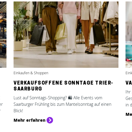
Einkaufen & Shoppen
Ein
N
VERKAUFSOFFENE SONNTAGE TRIER-
V
SAARBURG
Ihr
!
Lust auf Sonntags-Shopping? 🛍️ Alle Events vom
Ges
er
Saarburger Frühling bis zum Mantelsonntag auf einen
in 
r
Blick!
Me
Mehr erfahren