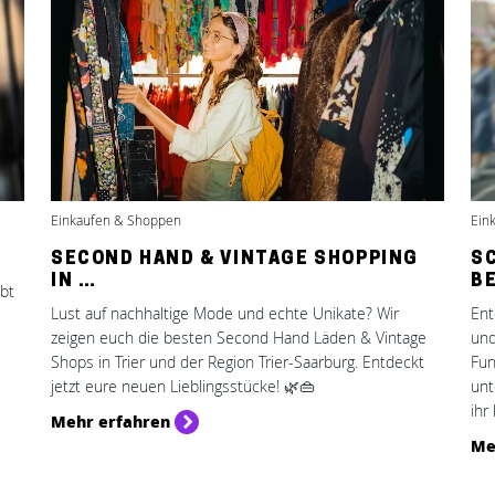
Einkaufen & Shoppen
Ein
…
SECOND HAND & VINTAGE SHOPPING
SC
IN …
B
ebt
Lust auf nachhaltige Mode und echte Unikate? Wir
Ent
zeigen euch die besten Second Hand Läden & Vintage
und
Shops in Trier und der Region Trier-Saarburg. Entdeckt
Fun
jetzt eure neuen Lieblingsstücke! 🌿👜
unt
ihr 
Mehr erfahren
Me