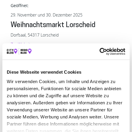
Geöffnet:
29. November und 30. Dezember 2025
Weihnachtsmarkt Lorscheid
Dorfsaal, 54317 Lorscheid
Zur
Website
Geöffnet:
29. November 2025: ab 15.00 Uhr
Diese Webseite verwendet Cookies
Adventsmarkt Mertesdorf
Wir verwenden Cookies, um Inhalte und Anzeigen zu
Parkplatz Bürgerhaus, 54318 Mertesdorf
personalisieren, Funktionen für soziale Medien anbieten
Zur Website
zu können und die Zugriffe auf unsere Website zu
Geöffnet:
analysieren. Außerdem geben wir Informationen zu Ihrer
Verwendung unserer Website an unsere Partner für
29. November 2025: ab 15. 00 Uhr
soziale Medien, Werbung und Analysen weiter. Unsere
WeinNACHTSmarkt an der Stränz
Partner führen diese Informationen möglicherweise mit
weiteren Daten zusammen, die Sie ihnen bereitgestellt
Weingut Apel