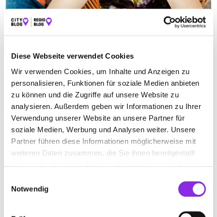
OBST- UND GEMÜSEHANDEL
Diese Webseite verwendet Cookies
Suchen nach
Wir verwenden Cookies, um Inhalte und Anzeigen zu
personalisieren, Funktionen für soziale Medien anbieten
zu können und die Zugriffe auf unsere Website zu
analysieren. Außerdem geben wir Informationen zu Ihrer
Finden
Verwendung unserer Website an unsere Partner für
soziale Medien, Werbung und Analysen weiter. Unsere
ALLE
TRIER
Partner führen diese Informationen möglicherweise mit
weiteren Daten zusammen, die Sie ihnen bereitgestellt
haben oder die sie im Rahmen Ihrer Nutzung der Dienste
Keine Öffnungszeiten angegeben
gesammelt haben.
Einwilligungsauswahl
Notwendig
TRIERER OBSTHAUS GMBH
Oberkirch 10d
| 54294 Trier DE