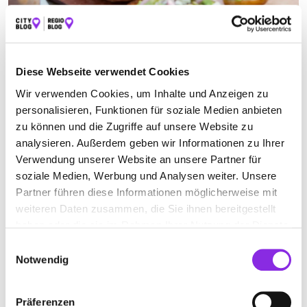
CATERING
Diese Webseite verwendet Cookies
Suchen nach
Wir verwenden Cookies, um Inhalte und Anzeigen zu
personalisieren, Funktionen für soziale Medien anbieten
zu können und die Zugriffe auf unsere Website zu
Finden
analysieren. Außerdem geben wir Informationen zu Ihrer
Verwendung unserer Website an unsere Partner für
ALLE
TRIERWEILER
soziale Medien, Werbung und Analysen weiter. Unsere
Partner führen diese Informationen möglicherweise mit
weiteren Daten zusammen, die Sie ihnen bereitgestellt
haben oder die sie im Rahmen Ihrer Nutzung der Dienste
Jetzt geöffnet
gesammelt haben.
Einwilligungsauswahl
PARTYSERVICE & CATERING GSHD
Notwendig
Schulstr. 49-51
| 54311 Trierweiler DE
Präferenzen