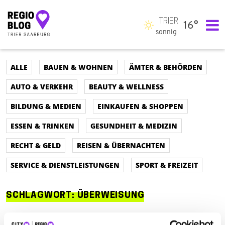
TRIER
16°
Hauptnavigation
sonnig
ALLE
BAUEN & WOHNEN
ÄMTER & BEHÖRDEN
AUTO & VERKEHR
BEAUTY & WELLNESS
BILDUNG & MEDIEN
EINKAUFEN & SHOPPEN
ESSEN & TRINKEN
GESUNDHEIT & MEDIZIN
RECHT & GELD
REISEN & ÜBERNACHTEN
SERVICE & DIENSTLEISTUNGEN
SPORT & FREIZEIT
SCHLAGWORT:
ÜBERWEISUNG
ALLE
AUTO & VERKEHR
ÄMTER & BEHÖRDEN