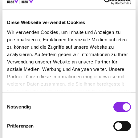
BAUEN & WOHNEN
BEAUTY & WELLNESS
Diese Webseite verwendet Cookies
BILDUNG & MEDIEN
EINKAUFEN & SHOPPEN
Wir verwenden Cookies, um Inhalte und Anzeigen zu
ESSEN & TRINKEN
RECHT & GELD
personalisieren, Funktionen für soziale Medien anbieten
REISEN & ÜBERNACHTEN
zu können und die Zugriffe auf unsere Website zu
analysieren. Außerdem geben wir Informationen zu Ihrer
SERVICE & DIENSTLEISTUNGEN
SPORT & FREIZEIT
Verwendung unserer Website an unsere Partner für
soziale Medien, Werbung und Analysen weiter. Unsere
Partner führen diese Informationen möglicherweise mit
weiteren Daten zusammen, die Sie ihnen bereitgestellt
haben oder die sie im Rahmen Ihrer Nutzung der Dienste
gesammelt haben.
Einwilligungsauswahl
Notwendig
Präferenzen