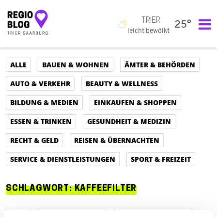
TRIER
25°
Hauptnavigation
leicht bewölkt
ALLE
BAUEN & WOHNEN
ÄMTER & BEHÖRDEN
AUTO & VERKEHR
BEAUTY & WELLNESS
BILDUNG & MEDIEN
EINKAUFEN & SHOPPEN
ESSEN & TRINKEN
GESUNDHEIT & MEDIZIN
RECHT & GELD
REISEN & ÜBERNACHTEN
SERVICE & DIENSTLEISTUNGEN
SPORT & FREIZEIT
SCHLAGWORT:
KAFFEEFILTER
ALLE
AUTO & VERKEHR
ÄMTER & BEHÖRDEN