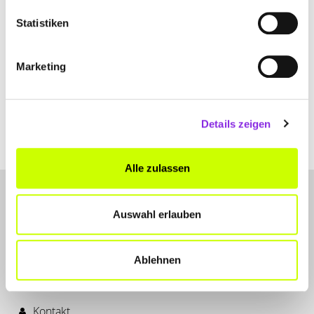
Statistiken
Sport & Freizeit
KREATIVE WEIHNACHTSDEKO SELBST
Marketing
GEMACHT
Verwandele dein Zuhause in eine festliche Winterwelt mit unseren
DIY-Weihnachtsdeko-Ideen. Schritt-für-Schritt-Anleitungen für
Details zeigen
einzigartige Sterne und Kugeln aus Alltagsmaterialien
Mehr erfahren
Alle zulassen
Auswahl erlauben
Ablehnen
LET'S CONNECT
Kontakt