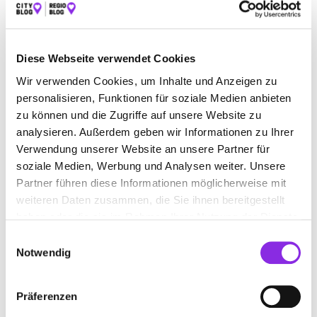
BAUEN & WOHNEN
BEAUTY & WELLNESS
BILDUNG & MEDIEN
EINKAUFEN & SHOPPEN
Diese Webseite verwendet Cookies
ESSEN & TRINKEN
RECHT & GELD
Wir verwenden Cookies, um Inhalte und Anzeigen zu
personalisieren, Funktionen für soziale Medien anbieten
REISEN & ÜBERNACHTEN
zu können und die Zugriffe auf unsere Website zu
analysieren. Außerdem geben wir Informationen zu Ihrer
SERVICE & DIENSTLEISTUNGEN
SPORT & FREIZEIT
Verwendung unserer Website an unsere Partner für
soziale Medien, Werbung und Analysen weiter. Unsere
Partner führen diese Informationen möglicherweise mit
weiteren Daten zusammen, die Sie ihnen bereitgestellt
haben oder die sie im Rahmen Ihrer Nutzung der Dienste
gesammelt haben.
Einwilligungsauswahl
Notwendig
Präferenzen