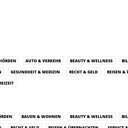
EHÖRDEN
AUTO & VERKEHR
BEAUTY & WELLNESS
BI
N
GESUNDHEIT & MEDIZIN
RECHT & GELD
REISEN &
REIZEIT
ÖRDEN
BAUEN & WOHNEN
BEAUTY & WELLNESS
BI
N
RECHT & GELD
REISEN & ÜBERNACHTEN
SERVICE 