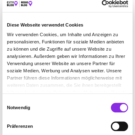
BAUEN & WOHNEN
BEAUTY & WELLNESS
BILDUNG & MEDIEN
EINKAUFEN & SHOPPEN
Diese Webseite verwendet Cookies
ESSEN & TRINKEN
RECHT & GELD
Wir verwenden Cookies, um Inhalte und Anzeigen zu
personalisieren, Funktionen für soziale Medien anbieten
REISEN & ÜBERNACHTEN
zu können und die Zugriffe auf unsere Website zu
analysieren. Außerdem geben wir Informationen zu Ihrer
SERVICE & DIENSTLEISTUNGEN
SPORT & FREIZEIT
Verwendung unserer Website an unsere Partner für
soziale Medien, Werbung und Analysen weiter. Unsere
Partner führen diese Informationen möglicherweise mit
weiteren Daten zusammen, die Sie ihnen bereitgestellt
haben oder die sie im Rahmen Ihrer Nutzung der Dienste
gesammelt haben.
Einwilligungsauswahl
Notwendig
Präferenzen