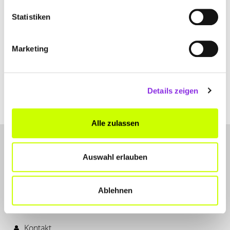
Statistiken
Sport & Freizeit
KREATIVE WEIHNACHTSDEKO SELBST
Marketing
GEMACHT
Verwandele dein Zuhause in eine festliche Winterwelt mit unseren
DIY-Weihnachtsdeko-Ideen. Schritt-für-Schritt-Anleitungen für
Details zeigen
einzigartige Sterne und Kugeln aus Alltagsmaterialien
Mehr erfahren
Alle zulassen
Auswahl erlauben
Ablehnen
LET'S CONNECT
Kontakt