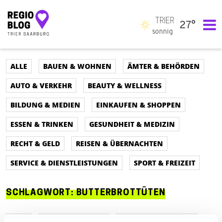
TRIER
27°
Hauptnavigation
sonnig
ALLE
BAUEN & WOHNEN
ÄMTER & BEHÖRDEN
AUTO & VERKEHR
BEAUTY & WELLNESS
BILDUNG & MEDIEN
EINKAUFEN & SHOPPEN
ESSEN & TRINKEN
GESUNDHEIT & MEDIZIN
RECHT & GELD
REISEN & ÜBERNACHTEN
SERVICE & DIENSTLEISTUNGEN
SPORT & FREIZEIT
SCHLAGWORT:
BUTTERBROTTÜTEN
ALLE
AUTO & VERKEHR
ÄMTER & BEHÖRDEN