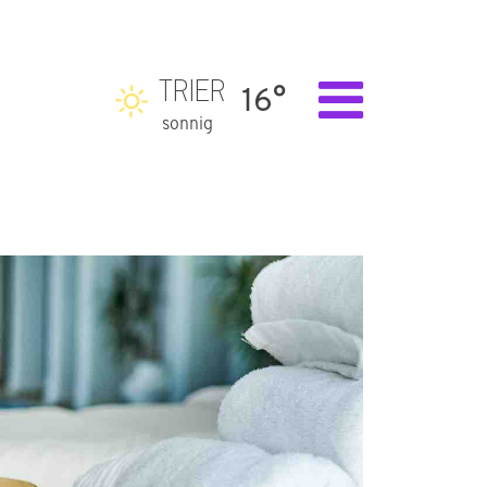
TRIER
16°
sonnig