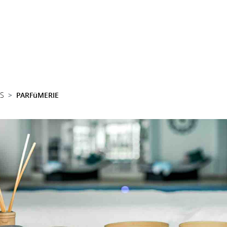
SS
PARFüMERIE