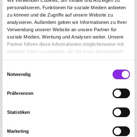
Wir verwenden Cookies, um Inhalte und Anzeigen zu
personalisieren, Funktionen für soziale Medien anbieten
+4965152065
zu können und die Zugriffe auf unsere Website zu
analysieren. Außerdem geben wir Informationen zu Ihrer
www.dachdecker-scholtes.de
Verwendung unserer Website an unsere Partner für
soziale Medien, Werbung und Analysen weiter. Unsere
Partner führen diese Informationen möglicherweise mit
weiteren Daten zusammen, die Sie ihnen bereitgestellt
haben oder die sie im Rahmen Ihrer Nutzung der Dienste
gesammelt haben.
Einwilligungsauswahl
Notwendig
Präferenzen
Geschlossen - öffnet morgen um 09:00 Uhr
Statistiken
HEINZ HUB GMBH & CO. KG
Marketing