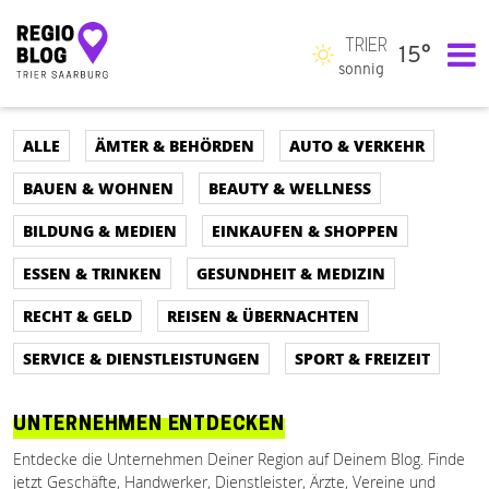
TRIER
15°
Hauptnavigation
sonnig
ALLE
ÄMTER & BEHÖRDEN
AUTO & VERKEHR
BAUEN & WOHNEN
BEAUTY & WELLNESS
BILDUNG & MEDIEN
EINKAUFEN & SHOPPEN
ESSEN & TRINKEN
GESUNDHEIT & MEDIZIN
RECHT & GELD
REISEN & ÜBERNACHTEN
SERVICE & DIENSTLEISTUNGEN
SPORT & FREIZEIT
UNTERNEHMEN ENTDECKEN
Entdecke die Unternehmen Deiner Region auf Deinem Blog. Finde
jetzt Geschäfte, Handwerker, Dienstleister, Ärzte, Vereine und