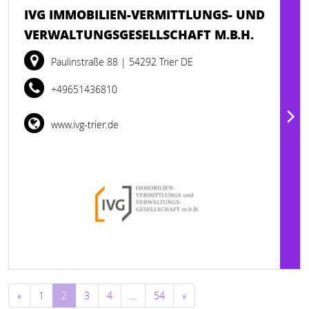
IVG IMMOBILIEN-VERMITTLUNGS- UND
VERWALTUNGSGESELLSCHAFT M.B.H.
Paulinstraße 88
| 54292 Trier DE
+49651436810
www.ivg-trier.de
Beitragsnavigation
«
1
2
3
4
…
54
»