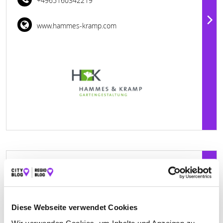
+4965160342219
www.hammes-kramp.com
Geschlossen - öffnet morgen um 08:00 Uhr
HEINRICH SCHOLTES U. SOHN GMBH
DACHDECKERBETRIEB
Diese Webseite verwendet Cookies
Bahnhofstraße 27
| 54317 Kasel DE