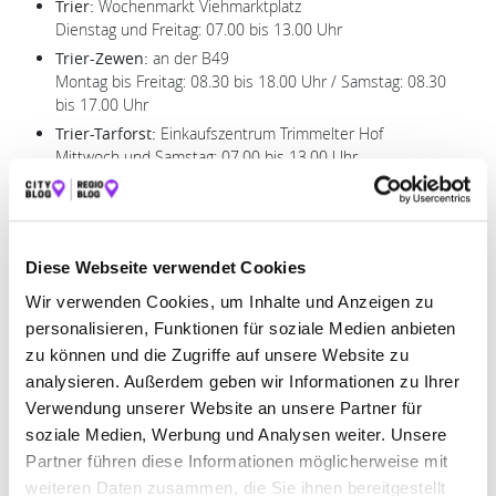
Trier:
Wochenmarkt Viehmarktplatz
Dienstag und Freitag: 07.00 bis 13.00 Uhr
Trier-Zewen:
an der B49
Montag bis Freitag: 08.30 bis 18.00 Uhr / Samstag: 08.30
bis 17.00 Uhr
Trier-Tarforst:
Einkaufszentrum Trimmelter Hof
Mittwoch und Samstag: 07.00 bis 13.00 Uhr
Konz:
gegenüber Lidl
Dienstag, Donnerstag und Freitag: 08.30 bis 17.00 Uhr /
Samstag: 08.30 bis 13.30 Uhr
Oberbillig:
an der B419
Diese Webseite verwendet Cookies
Freitag: 08.30 bis17.00 Uhr
Wir verwenden Cookies, um Inhalte und Anzeigen zu
Schweich:
In den Schlimmfuhren, in der Nähe von Aldi
personalisieren, Funktionen für soziale Medien anbieten
und Lidl
zu können und die Zugriffe auf unsere Website zu
Montag, Mittwoch, Donnerstag, Freitag: 08.30 bis 17.00
Uhr / Samstag von 08.30 bis 13.30 Uhr
analysieren. Außerdem geben wir Informationen zu Ihrer
Verwendung unserer Website an unsere Partner für
Bauer Greif
soziale Medien, Werbung und Analysen weiter. Unsere
Partner führen diese Informationen möglicherweise mit
Trier-Zewen:
weiteren Daten zusammen, die Sie ihnen bereitgestellt
Montag bis Sonntag: 09.00 bis 18.00 Uhr