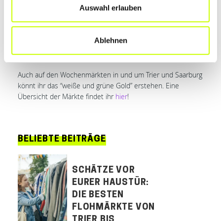
Dienstag und Freitag von 07.00 bis 14.00 Uhr
Auswahl erlauben
Trier:
Castelnauplatz / vor SANUS Apotheke
Freitag: 09.00 bis 18.00 Uhr / Samstag: 08.00 bis 13.45
Uhr
Ablehnen
Infos
Auch auf den Wochenmärkten in und um Trier und Saarburg
könnt ihr das “weiße und grüne Gold” erstehen. Eine
Übersicht der Märkte findet ihr
hier
!
BELIEBTE BEITRÄGE
SCHÄTZE VOR
EURER HAUSTÜR:
DIE BESTEN
FLOHMÄRKTE VON
TRIER BIS