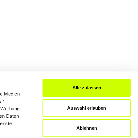
Alle zulassen
le Medien
FÜR UNTERNEHMER
ir
Auswahl erlauben
, Werbung
Produkte & Lösungen
ren Daten
Werben auf dem Blog
ienste
Ablehnen