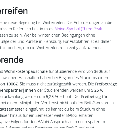
rreifen
 eine neue Regelung bei Winterreifen. Die Anforderungen an die
t müssen Reifen ein bestimmtes
Alpine-Symbol (Three Peak
L
ssen zu sein. Wer bei winterlichen Bedingungen ohne
Bußgelder und Punkte in Flensburg. Für Autofahrer ist es daher
tt zu buchen, um die Winterreifen rechtzeitig aufzuziehen.
erende
und
Wohnkostenpauschale
für Studierende wird von
360€
auf
hwachen Haushalten haben bei Beginn des Studiums einen
von 1000€
. Sie muss nicht zurückgezahlt werden. Die
Freibeträge
ebenspartner|innen
der Studierenden werden um
5,25 %
ensrückzahlung werden um
5,25 %
erhöht. Der
Freibetrag für
 bei einem Minijob den Verdienst nicht auf den BAföG-Anspruch
litätssemester
eingeführt, so kannst du beim Studium ohne
uer hinaus für ein Semester weiter BAföG erhalten.
gative Folgen für den BAföG-Anspruch auch noch später im
he Aufwand bei der Beantragung von BAföG reduziert.