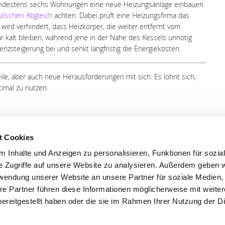
indestens sechs Wohnungen eine neue Heizungsanlage einbauen
ulischen Abgleich
achten. Dabei prüft eine Heizungsfirma das
wird verhindert, dass Heizkörper, die weiter entfernt vom
ar kalt bleiben, während jene in der Nähe des Kessels unnötig
enzsteigerung bei und senkt langfristig die Energiekosten.
le, aber auch neue Herausforderungen mit sich. Es lohnt sich,
imal zu nutzen.
t Cookies
 Inhalte und Anzeigen zu personalisieren, Funktionen für sozia
'S CONNECT
SERVICE
e Zugriffe auf unsere Website zu analysieren. Außerdem geben w
rwendung unserer Website an unsere Partner für soziale Medien
ontakt
WhatsApp
re Partner führen diese Informationen möglicherweise mit weite
0800 0057425
ereitgestellt haben oder die sie im Rahmen Ihrer Nutzung der D