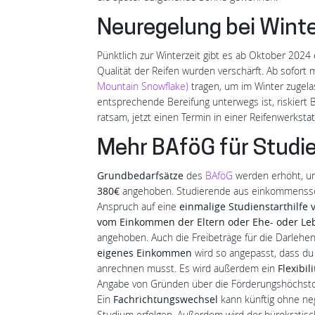
Neuregelung bei Winte
Pünktlich zur Winterzeit gibt es ab Oktober 2024
Qualität der Reifen wurden verschärft. Ab sofor
Mountain Snowflake)
tragen, um im Winter zugela
entsprechende Bereifung unterwegs ist, riskiert 
ratsam, jetzt einen Termin in einer Reifenwerksta
Mehr BAföG für Studi
Grundbedarfsätze
des
BAföG
werden erhöht, 
380€
angehoben. Studierende aus einkommenssc
Anspruch auf eine
einmalige Studienstarthilfe 
vom Einkommen der Eltern oder Ehe- oder L
angehoben. Auch die Freibeträge für die Darleh
eigenes Einkommen
wird so angepasst, dass du
anrechnen musst. Es wird außerdem ein
Flexibi
Angabe von Gründen über die Förderungshöchstda
Ein
Fachrichtungswechsel
kann künftig ohne ne
Studium erfolgen. Außerdem wird der bürokratisc