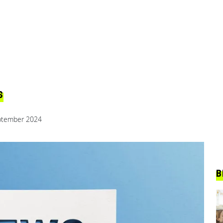
S
ptember 2024
B