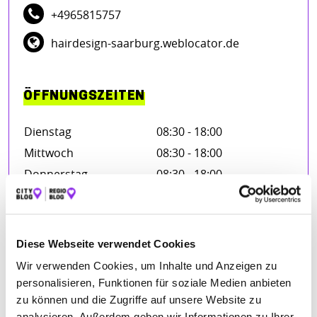
+4965815757
hairdesign-saarburg.weblocator.de
ÖFFNUNGSZEITEN
Dienstag
08:30 - 18:00
Mittwoch
08:30 - 18:00
Donnerstag
08:30 - 18:00
Freitag
08:30 - 18:00
Samstag
08:00 - 14:00
Diese Webseite verwendet Cookies
Wir verwenden Cookies, um Inhalte und Anzeigen zu
personalisieren, Funktionen für soziale Medien anbieten
BEWERTUNGEN
zu können und die Zugriffe auf unsere Website zu
analysieren. Außerdem geben wir Informationen zu Ihrer