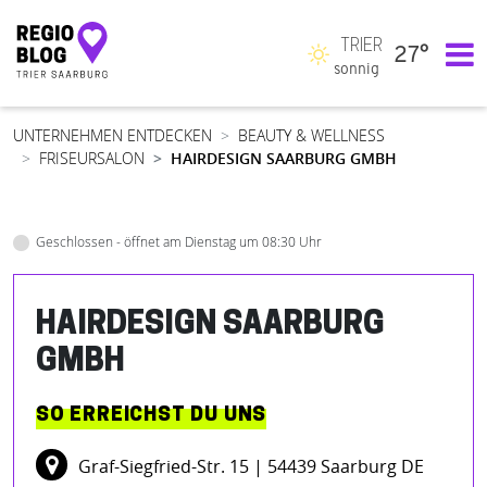
TRIER
27°
Hauptnavigation
sonnig
UNTERNEHMEN ENTDECKEN
BEAUTY & WELLNESS
FRISEURSALON
HAIRDESIGN SAARBURG GMBH
Geschlossen - öffnet am Dienstag um 08:30 Uhr
HAIRDESIGN SAARBURG
GMBH
SO ERREICHST DU UNS
Graf-Siegfried-Str. 15
| 54439 Saarburg DE