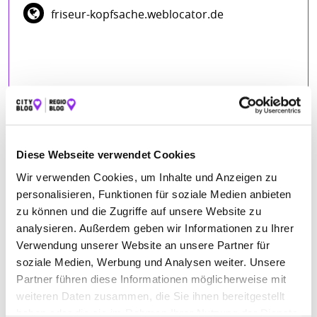
friseur-kopfsache.weblocator.de
Diese Webseite verwendet Cookies
BEWERTUNGEN
Wir verwenden Cookies, um Inhalte und Anzeigen zu
personalisieren, Funktionen für soziale Medien anbieten
Mark Becker
– 09.07.2025
zu können und die Zugriffe auf unsere Website zu
★★★★★
analysieren. Außerdem geben wir Informationen zu Ihrer
Sehr liebe Leute & super Ergebnisse!:) Immer wieder
Verwendung unserer Website an unsere Partner für
Alexander Mayer
– 07.08.2024
soziale Medien, Werbung und Analysen weiter. Unsere
★★★★★
Partner führen diese Informationen möglicherweise mit
Anna-Carola Gondring
– 27.01.2024
weiteren Daten zusammen, die Sie ihnen bereitgestellt
★★★★★
haben oder die sie im Rahmen Ihrer Nutzung der Dienste