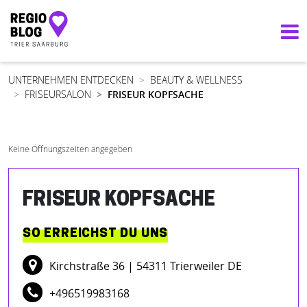
Hauptnavigation
UNTERNEHMEN ENTDECKEN
BEAUTY & WELLNESS
FRISEURSALON
FRISEUR KOPFSACHE
Keine Öffnungszeiten angegeben
FRISEUR KOPFSACHE
SO ERREICHST DU UNS
Kirchstraße 36
| 54311 Trierweiler DE
+496519983168